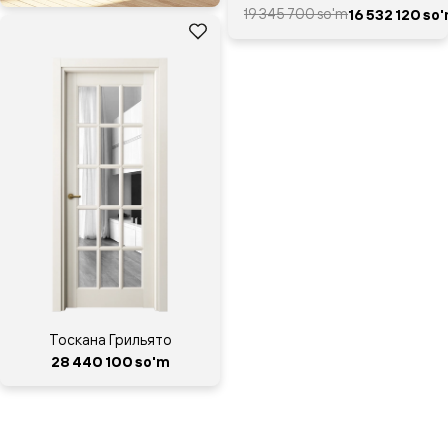
19 345 700 so'm
16 532 120 so
Тоскана Грильято
28 440 100 so'm