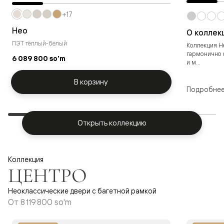
+17
Нео
О коллек
ПЭТ тёплый-белый
Коллекция Не
гармонично 
6 089 800 so'm
и м...
В корзину
Подробне
Открыть коллекцию
Коллекция
ЦЕНТРО
Неоклассические двери с багетной рамкой
От
8 119 800 so'm