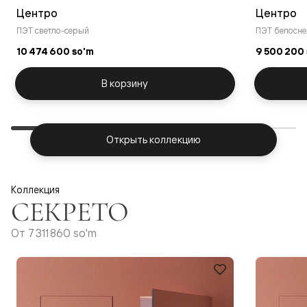
Центро
Центро
ПЭТ светло-серый
ПЭТ белосн
10 474 600 so'm
9 500 200
В корзину
Открыть коллекцию
Коллекция
СЕКРЕТО
От
7 311 860 so'm