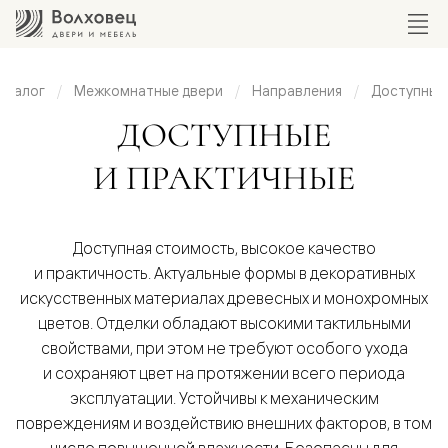
аталог
Межкомнатные двери
Направления
Доступные 
тупные
ДОСТУПНЫЕ
и
И ПРАКТИЧНЫЕ
ктичные
Доступная стоимость, высокое качество
и практичность. Актуальные формы в декоративных
искусственных материалах древесных и монохромных
цветов. Отделки обладают высокими тактильными
свойствами, при этом не требуют особого ухода
и сохраняют цвет на протяжении всего периода
эксплуатации. Устойчивы к механическим
повреждениям и воздействию внешних факторов, в том
числе повышенной влажности. Безопасны для