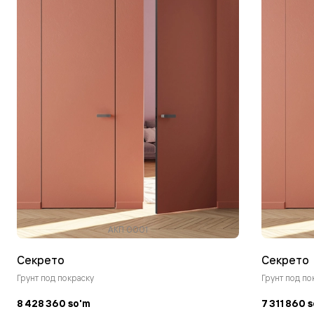
АКП 0001
Секрето
Секрето
Грунт под покраску
Грунт под по
8 428 360 so'm
7 311 860 