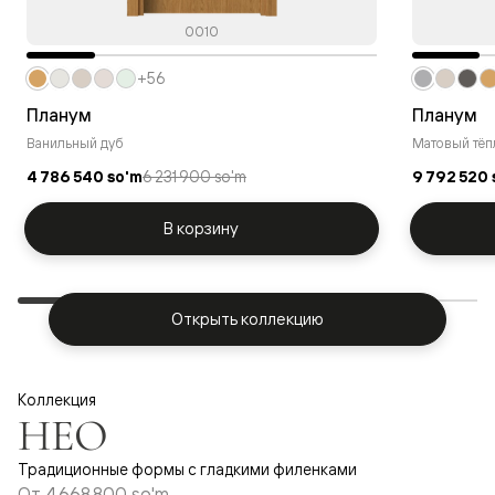
0010
+56
Планум
Планум
Ванильный дуб
Матовый тёп
4 786 540 so'm
6 231 900 so'm
9 792 520 
В корзину
Открыть коллекцию
Коллекция
НЕО
Традиционные формы с гладкими филенками
От
4 668 800 so'm