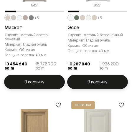
8461
8551
+9
+9
Маскот
Эссе
Отделка: Матовый светло-
Отделка: Матовый белоснежный
бежевый
Материал: Гладкая эмаль
Материал: Гладкая эмаль
Кромка: Обычная
Кромка: Обычная
Толщина полотна: 40 мм
Толщина полотна: 40 мм
13 454 640
15 772 900
10 287 840
11 936 200
so'm
so'm
so'm
so'm
В корзину
В корзину
НОВИНКА