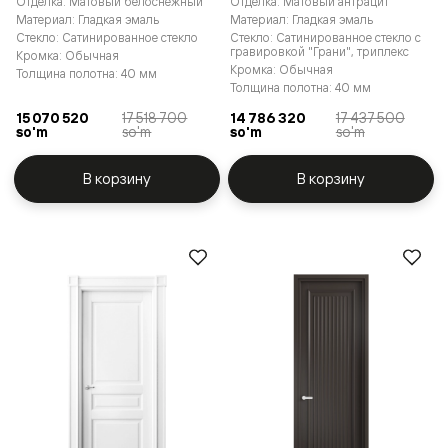
Отделка: Матовый белоснежный
Отделка: Матовый антрацит
Материал: Гладкая эмаль
Материал: Гладкая эмаль
Стекло: Сатинированное стекло
Стекло: Сатинированное стекло с
гравировкой "Грани", триплекс
Кромка: Обычная
Кромка: Обычная
Толщина полотна: 40 мм
Толщина полотна: 40 мм
15 070 520
17 518 700
14 786 320
17 437 500
so'm
so'm
so'm
so'm
В корзину
В корзину