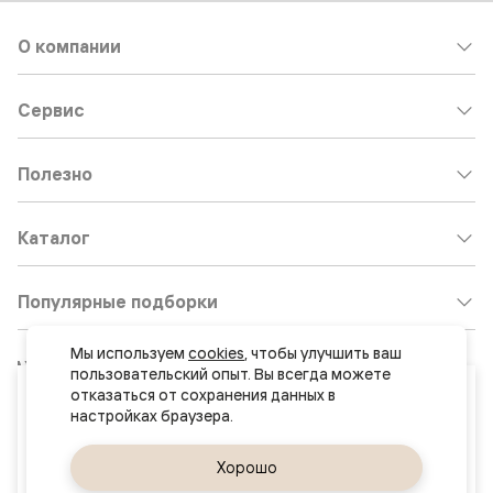
О компании
Сервис
Полезно
Каталог
Популярные подборки
Мы используем 
cookies
, чтобы улучшить ваш 
Клиентский центр:
8 800 511 30 95
пользовательский опыт. Вы всегда можете 
Ваш город
отказаться от сохранения данных в 
Почта по общим вопросам:
Ташкент
8800@volhovez.natm.ru
Да, верно
Хорошо
Сменить город
Двери
Обратный звонок