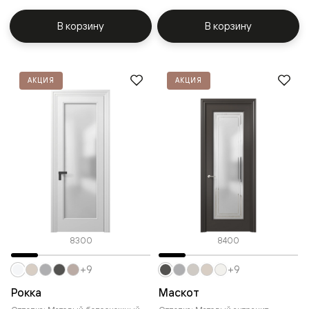
В корзину
В корзину
АКЦИЯ
АКЦИЯ
8300
8400
+9
+9
Рокка
Маскот