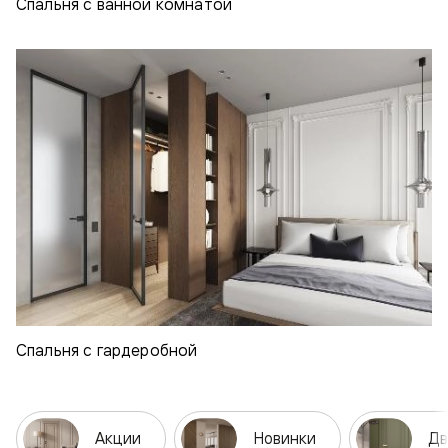
Спальня с ванной комнатой
Спальня с гардеробной
Акции
Новинки
Дв