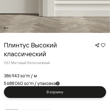
Плинтус Высокий
классический
067 Матовый белоснежный
386 943 so'm
/ м
5 688 060 so'm
/ упаковка
i
В корзину