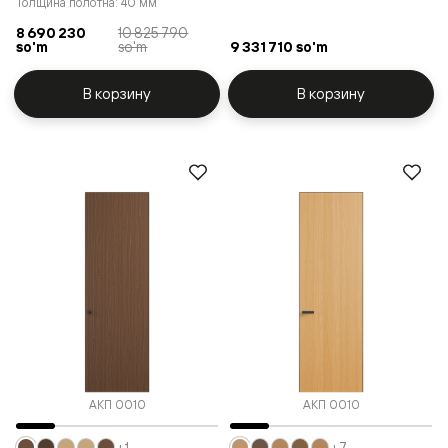
Толщина полотна: 40 мм
8 690 230
10 825 790
so'm
so'm
9 331 710 so'm
В корзину
В корзину
АКП 0010
АКП 0010
+1
+7