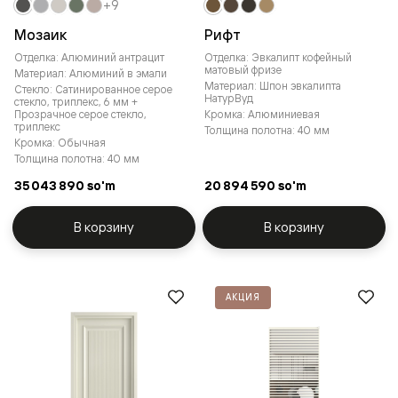
+9
Мозаик
Рифт
Отделка: Алюминий антрацит
Отделка: Эвкалипт кофейный
матовый фризе
Материал: Алюминий в эмали
Материал: Шпон эвкалипта
Стекло: Сатинированное серое
НатурВуд
стекло, триплекс, 6 мм +
Прозрачное серое стекло,
Кромка: Алюминиевая
триплекс
Толщина полотна: 40 мм
Кромка: Обычная
Толщина полотна: 40 мм
35 043 890 so'm
20 894 590 so'm
В корзину
В корзину
АКЦИЯ