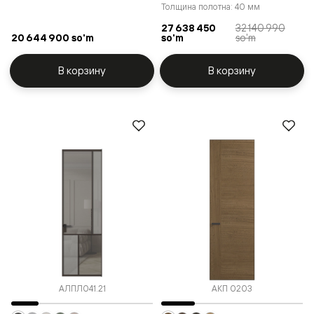
Толщина полотна: 40 мм
27 638 450
32 140 990
20 644 900 so'm
so'm
so'm
В корзину
В корзину
АЛПЛ041.21
АКП 0203