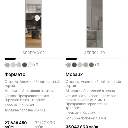
АЛПЛ040.02
АЛПЛ041.20
+9
+9
Формато
Мозаик
Отделка: Алюминий нейтральный
Отделка: Алюминий нейтральный
серый
серый
Материал: Алюминий в эмали
Материал: Алюминий в эмали
Стекло: Прозрачное стекло
Стекло: Сатинированное серое
"Кристал Вижн", калёное
стекло, триплекс, 6 мм +
Прозрачное серое стекло,
Кромка: Обычная
триплекс
Толщина полотна: 40 мм
Кромка: Обычная
Толщина полотна: 40 мм
27 638 450
32 140 990
so'm
so'm
35 043 890 so'm