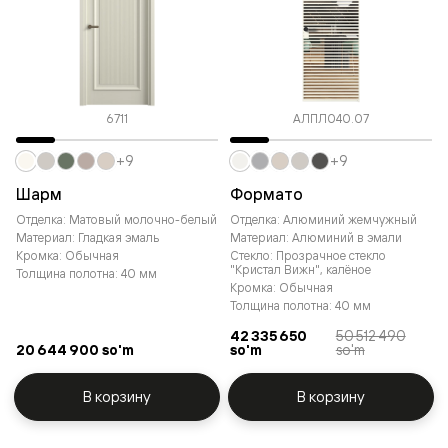
6711
АЛПЛ040.07
+9
+9
Шарм
Формато
Отделка: Матовый молочно-белый
Отделка: Алюминий жемчужный
Материал: Гладкая эмаль
Материал: Алюминий в эмали
Кромка: Обычная
Стекло: Прозрачное стекло
"Кристал Вижн", калёное
Толщина полотна: 40 мм
Кромка: Обычная
Толщина полотна: 40 мм
42 335 650
50 512 490
20 644 900 so'm
so'm
so'm
В корзину
В корзину