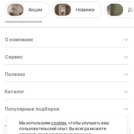
Акции
Новинки
Дв
О компании
Сервис
Полезно
Каталог
Популярные подборки
Мы используем 
cookies
, чтобы улучшить ваш 
Клиентский центр:
8 800 511 30 95
пользовательский опыт. Вы всегда можете 
Ваш город