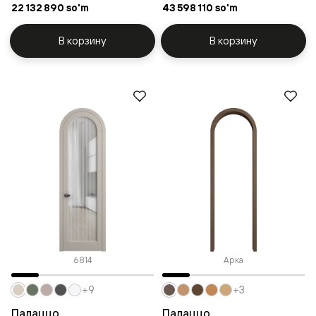
22 132 890 so'm
43 598 110 so'm
В корзину
В корзину
6814
Арка
+9
+3
Палаццо
Палаццо