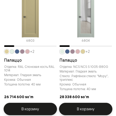
6803
6804
+2
+2
Палаццо
Палаццо
Отделка: RAL Слоновая кость RAL
Отделка: NCS NCS S 1005-B80G
1014
Материал: Гладкая эмаль
Материал: Гладкая эмаль
Стекло: Рифлёное стекло "Мору",
Кромка: Обычная
триплекс
Толщина полотна: 40 мм
Кромка: Обычная
Толщина полотна: 40 мм
26 714 600 so'm
28 338 600 so'm
В корзину
В корзину