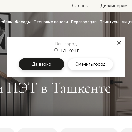
Салоны
Дизайнерам
ебель
Фасады
Стеновые панели
Перегородки
Плинтусы
Акци
атные
ые
Ваш город
чные
Ташкент
Да, верно
Сменить город
и ПЭТ в Ташкенте
ванные