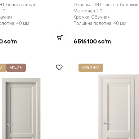
ПЭТ белоснежный
Отделка: ПЭТ светло-бежевый
 ПЭТ
Материал: ПЭТ
бычная
Кромка: Обычная
олотна: 40 мм
Толщина полотна: 40 мм
нный
0 so'm
6 516 100 so'm
А
АКЦИЯ
НОВИНКА
м
ые