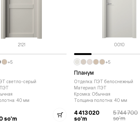
—
е
ный
м —
2121
0010
+5
+5
Планум
ПЭТ светло-серый
Отделка: ПЭТ белоснежный
 ПЭТ
Материал: ПЭТ
бычная
Кромка: Обычная
я
олотна: 40 мм
Толщина полотна: 40 мм
4 413 020
5 744 700
so'm
0 so'm
so'm
одки