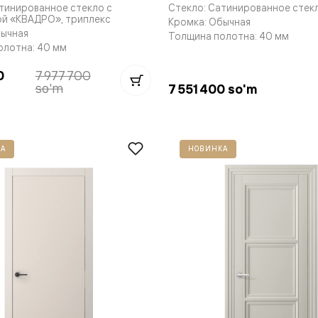
тинированное стекло с
Стекло: Сатинированное стек
е
ой «КВАДРО», триплекс
Кромка: Обычная
бычная
Толщина полотна: 40 мм
олотна: 40 мм
0
7 977 700
я
so'm
7 551 400 so'm
е
ные
А
НОВИНКА
пон
ные
яющей