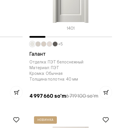
1401
+5
Галант
Отделка: ПЭТ белоснежный
Материал: ПЭТ
Кромка: Обычная
Толщина полотна: 40 мм
4 997 660 so'm
6 719 100 so'm
НОВИНКА