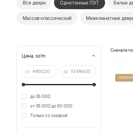
Все двери
Однотонные ПЭТ
Белые д
Рокка
Фрэйм
Альба
Массив классический
Межкомнатные двери
Дюна
Париж
Нео
Классик
Линия
Гладкие
Сначала п
и
Цена, so'm
скрытые
Планум
Про —
от
до
алюмини
НОВИНК
кромка
Планум
Секрето
-
до 35 000
скрытые
двери
от 35 000 до 50 000
Дизайнер
Только со скидкой
Селект —
фрезеро
по
шпону