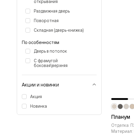
Стеклянн
открывания
перегоро
Раздвижная дверь
Белые
двери
Поворотная
Серые
двери
Складная (дверь-книжка)
Двери
антрацит
По особенностям
Оливков
цвет
Дверь в потолок
Тёмные
древесн
С фрамугой
боковая\верхняя
Двери
RAL
Светлые
древесн
Акции и новинки
Коричне
двери
Акция
Двери
под
Новинка
покраску
Двери
Планум
из
Отделка: 
дуба
и
Материал: