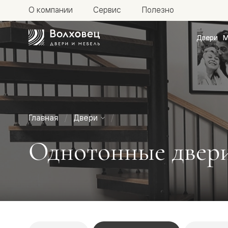
О компании
Сервис
Полезно
Двери
М
Межкомн
двери
Доступн
и практи
Фридом
Центро
Галант
Нео
Главная
Двери
Планум
Секрето
Однотонные двер
-
скрытые
двери
Фрезеро
двери
в
эмали
Прайм
Маскот
Эссе