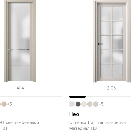
ые
дки
ый
ые
ые
вые
4114
2106
+5
+5
Нео
ПЭТ светло-бежевый
Отделка: ПЭТ тёплый-белый
 ПЭТ
Материал: ПЭТ