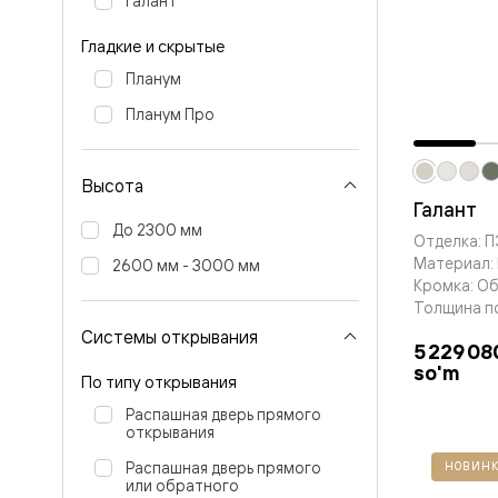
Галант
Планум
Цветные
Колор
Гладкие и скрытые
Алюмини
Планум
Формато
Секрето
Планум Про
Алюмини
Мозаик
Поворот
двери
Высота
Скрытые
Галант
двери
До 2300 мм
Отделка: 
Дизайнер
Материал:
шпон
2600 мм - 3000 мм
Со
Кромка: О
стеклом
Толщина п
Высокие
Системы открывания
двери
5 229 08
В
so'm
По типу открывания
гардеро
В
Распашная дверь прямого
гостиную
открывания
Двери
в
Распашная дверь прямого
НОВИНК
тренде
или обратного