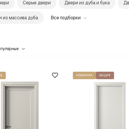
вери
Серые двери
Двери из дуба и бука
Дв
 из массива дуба
Все подборки
опулярные
евая
А
НОВИНКА
АКЦИЯ
ские
вание