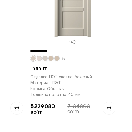
1431
+5
Галант
Отделка: ПЭТ светло-бежевый
Материал: ПЭТ
Кромка: Обычная
Толщина полотна: 40 мм
5 229 080
7 104 800
so'm
so'm