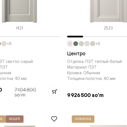
евые
1421
2523
евые
ные
+5
+5
Центро
ПЭТ светло-серый
Отделка: ПЭТ тёплый-белый
ский
 ПЭТ
Материал: ПЭТ
бычная
Кромка: Обычная
олотна: 40 мм
Толщина полотна: 40 мм
0
7 104 800
so'm
9 926 500 so'm
бную
А
АКЦИЯ
НОВИНКА