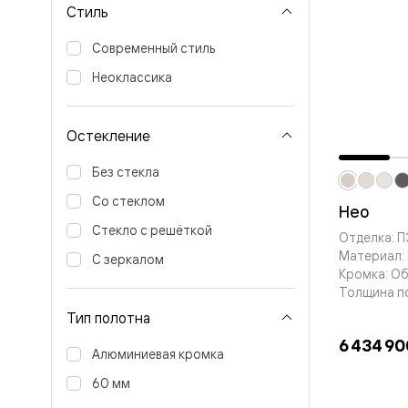
Стиль
Вельвет 
рифлени
Рифт —
Современный стиль
натураль
Неоклассика
шпон
Софтфор
плавные
формы
Остекление
Из
массива
Без стекла
Палаццо
Антик
Со стеклом
Нео
Шарм
Лигнум
Стекло с решёткой
Отделка: 
Тоскана
Материал:
Эго
С зеркалом
Кромка: О
Из
алюмини
Толщина п
и стекла
Тип полотна
Двери
Формато
6 434 90
Алюминиевая кромка
Перегор
Формато
60 мм
Двери
Мозаик