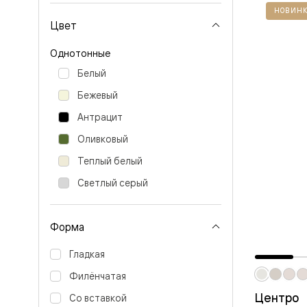
Перегор
НОВИНК
Мозаик
Цвет
Неокласс
Прайм
Однотонные
Фрэйм
Альба
Белый
Дюна
Бежевый
Рокка
Антик
Антрацит
Нео
Париж
Оливковый
Центро
Шарм
Теплый белый
Нео
Светлый серый
Классик
Галант
Эго
Классика
Форма
Маскот
Эссе
Гладкая
Тоскана
Плано
Филёнчатая
Тоскана
Грильято
Центро
Со вставкой