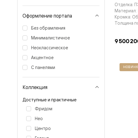
Тоскана
Отделка: 
Литера
Материал:
Тоскана
Оформление портала
Кромка: О
Ромбо
Тоскана
Толщина п
Элегантэ
Без обрамления
Лигнум
Минималистичное
Совреме
9 500 20
стиль
Неоклассическое
Фридом
Рифт
Акцентное
Вельвет
Планум
С панелями
НОВИНК
Планум
Про
Линия
Коллекция
Дизайн
Палаццо
Доступные и практичные
Селект
Софтфор
Фридом
Зеркальн
Планум
Нео
Про
Скрытые
Центро
двери