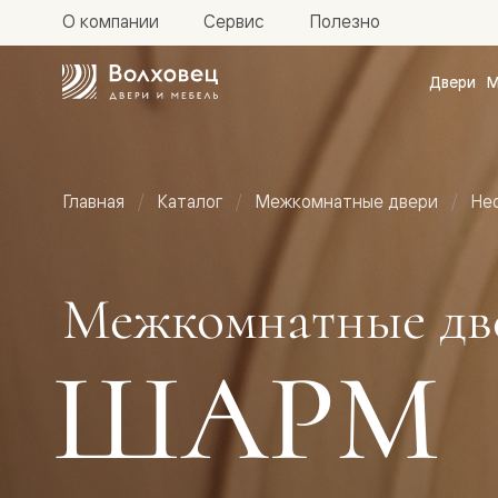
О компании
Сервис
Полезно
Двери
М
Межкомн
двери
Доступн
и практи
Фридом
Главная
Каталог
Межкомнатные двери
Не
Центро
Галант
Нео
Планум
Секрето
Межкомнатные дв
-
скрытые
двери
ШАРМ
Фрезеро
двери
в
эмали
Прайм
Маскот
Эссе