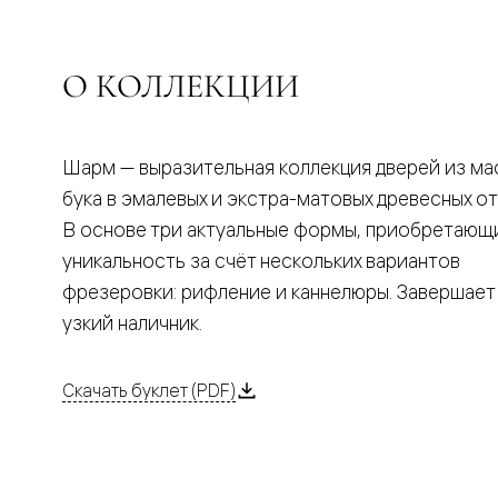
Планум
Цветные
Колор
Алюмини
О КОЛЛЕКЦИИ
Формато
Секрето
Алюмини
Мозаик
Поворот
Шарм — выразительная коллекция дверей из ма
двери
бука в эмалевых и экстра-матовых древесных от
Скрытые
двери
В основе три актуальные формы, приобретающ
Дизайнер
уникальность за счёт нескольких вариантов
шпон
Со
фрезеровки: рифление и каннелюры. Завершает
стеклом
узкий наличник.
Высокие
двери
В
гардеро
Скачать буклет (PDF)
В
гостиную
Двери
в
тренде