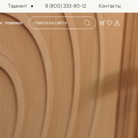
Ташкент
8 (800) 333-80-12
Контакты
Поиск
и
Новинки
по
сайту