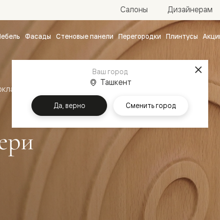
Салоны
Дизайнерам
ебель
Фасады
Стеновые панели
Перегородки
Плинтусы
Акци
атные
ые
Ваш город
чные
Ташкент
оклассика
Межкомнатные двери Шарм
Да, верно
Сменить город
ери
ванные