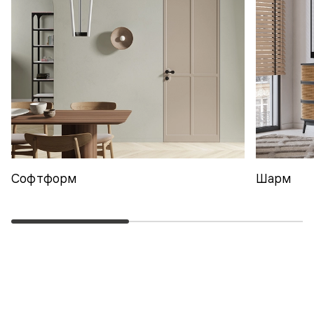
Софтформ
Шарм