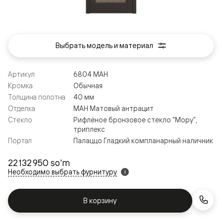
Выбрать модель и материал
Артикул
6804 МАН
Кромка
Обычная
Толщина полотна
40 мм
Отделка
МАН Матовый антрацит
Стекло
Рифлёное бронзовое стекло "Мору",
триплекс
Портал
Палаццо Гладкий компланарный наличник
22 132 950 so'm
Необходимо выбрать фурнитуру
i
В корзину