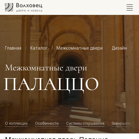
Главная
Каталог
Межкомнатные двери
Дизайн
М
Межкомнатные двери
ПАЛАЦЦО
О коллекции
Особенности
Системы открывания
Завершите обр