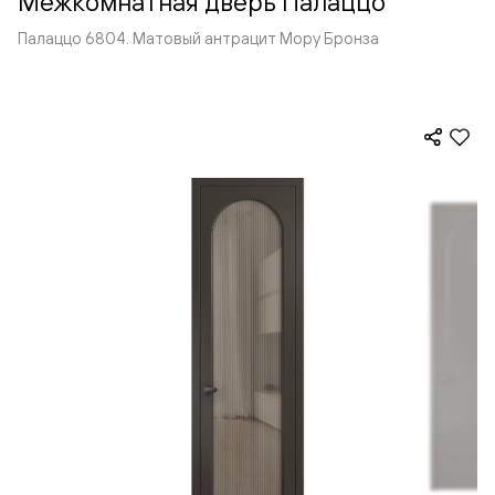
Межкомнатная дверь Палаццо
Палаццо 6804. Матовый антрацит Мору Бронза