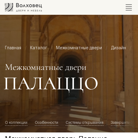
Главная
Каталог
Межкомнатные двери
Дизайн
М
Межкомнатные двери
ПАЛАЦЦО
О коллекции
Особенности
Системы открывания
Завершите обр