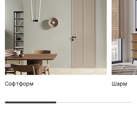
Софтформ
Шарм