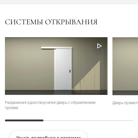
СИСТЕМЫ ОТКРЫВАНИЯ
Раздвижная одностворчатая дверь с обрамлением
Дверь прямог
проёма
Узнать подробнее о системах