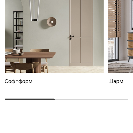
Софтформ
Шарм