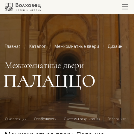
Главная
Каталог
Межкомнатные двери
Дизайн
М
Межкомнатные двери
ПАЛАЦЦО
О коллекции
Особенности
Системы открывания
Завершите обр