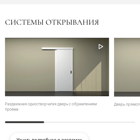
СИСТЕМЫ ОТКРЫВАНИЯ
Раздвижная одностворчатая дверь с обрамлением
Дверь прямог
проёма
Узнать подробнее о системах