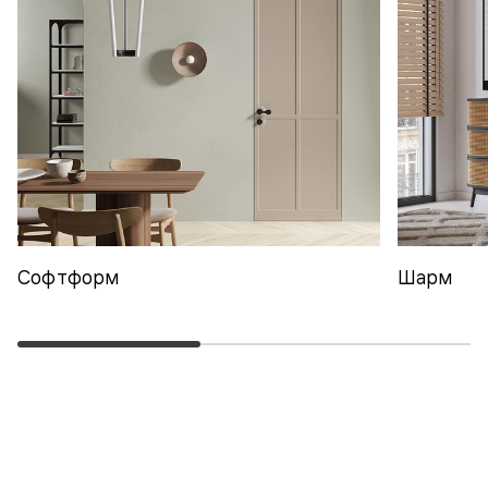
Софтформ
Шарм