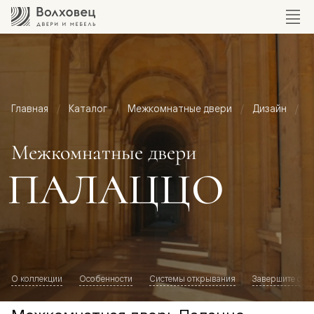
Главная
Каталог
Межкомнатные двери
Дизайн
М
Межкомнатные двери
ПАЛАЦЦО
О коллекции
Особенности
Системы открывания
Завершите обр