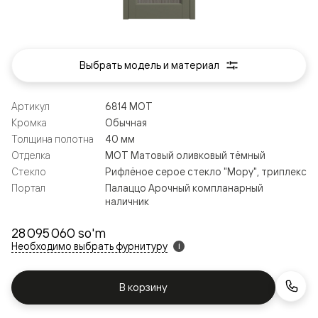
Выбрать модель и материал
Артикул
6814 МОТ
Кромка
Обычная
Толщина полотна
40 мм
Отделка
МОТ Матовый оливковый тёмный
Стекло
Рифлёное серое стекло "Мору", триплекс
Портал
Палаццо Арочный компланарный
наличник
28 095 060 so'm
Необходимо выбрать фурнитуру
i
В корзину