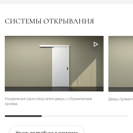
СИСТЕМЫ ОТКРЫВАНИЯ
Раздвижная одностворчатая дверь с обрамлением
Дверь прямог
проёма
Узнать подробнее о системах