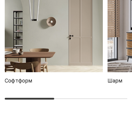
Софтформ
Шарм