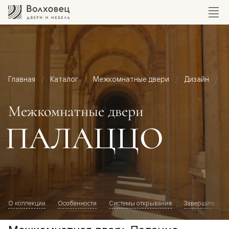
Главная
Каталог
Межкомнатные двери
Дизайн
М
Межкомнатные двери
ПАЛАЦЦО
О коллекции
Особенности
Системы открывания
Завершите обр