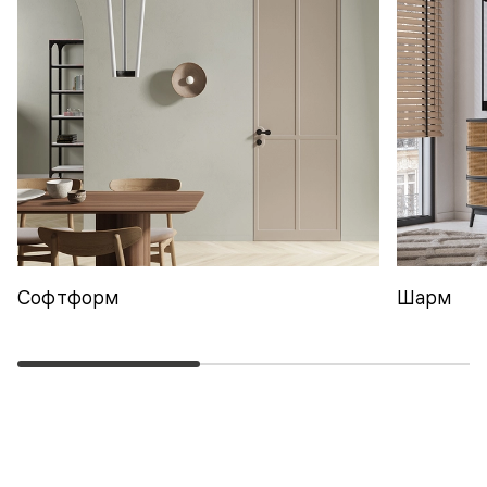
Софтформ
Шарм