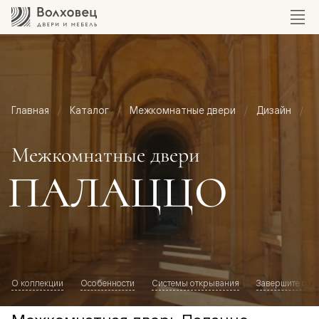
Главная
Каталог
Межкомнатные двери
Дизайн
М
Межкомнатные двери
ПАЛАЦЦО
О коллекции
Особенности
Системы открывания
Завершите обр