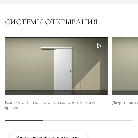
СИСТЕМЫ ОТКРЫВАНИЯ
Раздвижная одностворчатая дверь с обрамлением
Дверь прямог
проёма
Узнать подробнее о системах