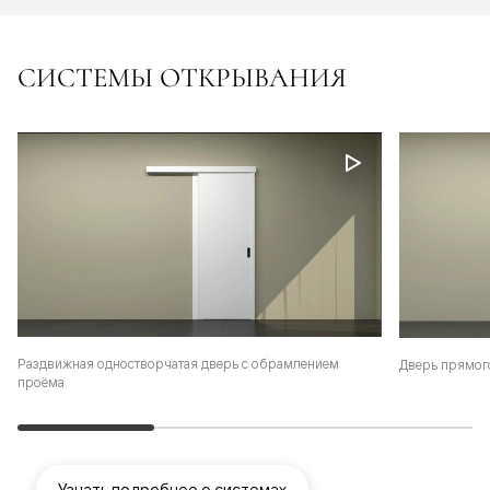
СИСТЕМЫ ОТКРЫВАНИЯ
Раздвижная одностворчатая дверь с обрамлением
Дверь прямог
проёма
Узнать подробнее о системах