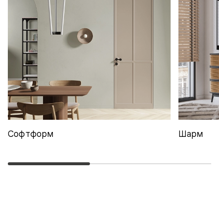
Софтформ
Шарм