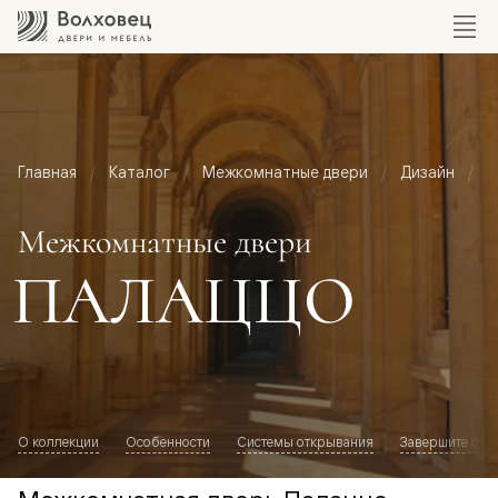
Главная
Каталог
Межкомнатные двери
Дизайн
М
Межкомнатные двери
ПАЛАЦЦО
О коллекции
Особенности
Системы открывания
Завершите обр