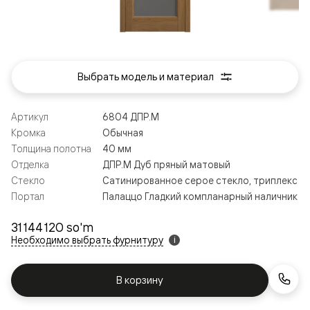
Выбрать модель и материал
Артикул
6804 ДПР.М
Кромка
Обычная
Толщина полотна
40 мм
Отделка
ДПР.М Дуб пряный матовый
Стекло
Сатинированное серое стекло, триплекс
Портал
Палаццо Гладкий компланарный наличник
31 144 120 so'm
Необходимо выбрать фурнитуру
i
В корзину