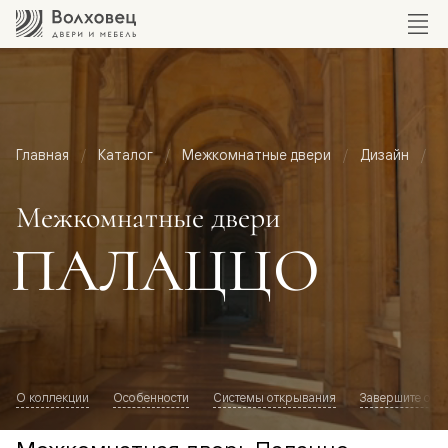
Главная
Каталог
Межкомнатные двери
Дизайн
М
Межкомнатные двери
ПАЛАЦЦО
О коллекции
Особенности
Системы открывания
Завершите обр