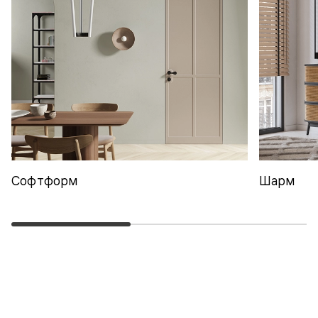
Софтформ
Шарм