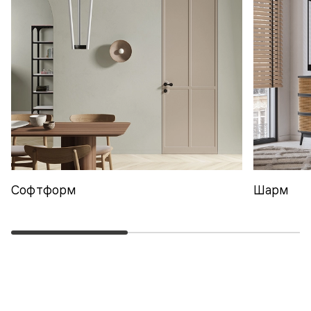
Софтформ
Шарм