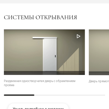
СИСТЕМЫ ОТКРЫВАНИЯ
Раздвижная одностворчатая дверь с обрамлением
Дверь прямог
проёма
Узнать подробнее о системах