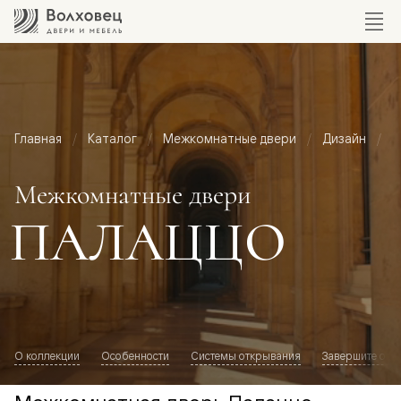
Главная
Каталог
Межкомнатные двери
Дизайн
М
Межкомнатные двери
ПАЛАЦЦО
О коллекции
Особенности
Системы открывания
Завершите обр