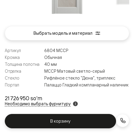
Выбрать модель и материал
Артикул
6804 МССР
Кромка
Обычная
Толщина полотна
40 мм
Отделка
МССР Матовый светло-серый
Стекло
Рифлёное стекло "Дюна", триплекс
Портал
Палаццо Гладкий компланарный наличник
21 726 950 so'm
Необходимо выбрать фурнитуру
i
В корзину