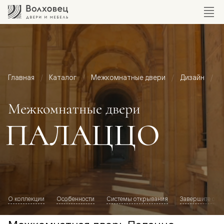
Главная
Каталог
Межкомнатные двери
Дизайн
М
Межкомнатные двери
ПАЛАЦЦО
О коллекции
Особенности
Системы открывания
Завершите обр