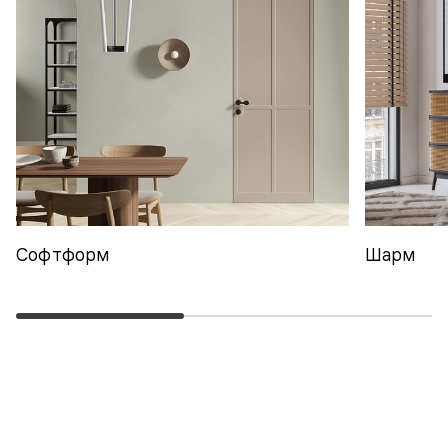
Софтформ
Шарм