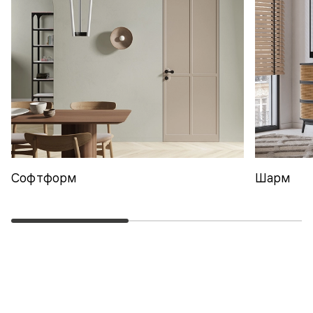
Софтформ
Шарм