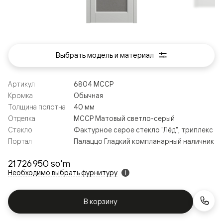
Выбрать модель и материал
Артикул
6804 МССР
Кромка
Обычная
Толщина полотна
40 мм
Отделка
МССР Матовый светло-серый
Стекло
Фактурное серое стекло "Лёд", триплекс
Портал
Палаццо Гладкий компланарный наличник
21 726 950 so'm
Необходимо выбрать фурнитуру
i
В корзину