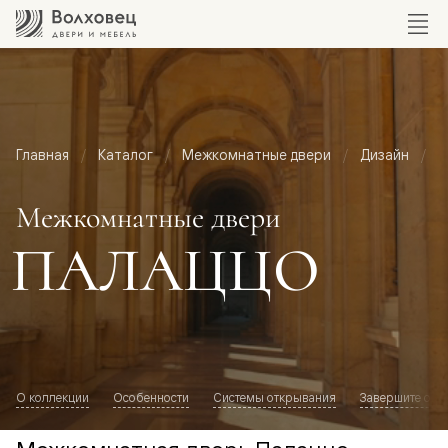
Главная
Каталог
Межкомнатные двери
Дизайн
М
Межкомнатные двери
ПАЛАЦЦО
О коллекции
Особенности
Системы открывания
Завершите обр